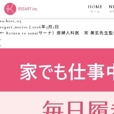
HOME
N
ホーム
お
sa-hs01_05
regart_user01
|
2026年3月2日
←
Return to sana(サーナ）産婦人科医 宋 美玄
‹
›