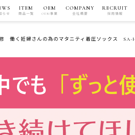
EWS
ITEM
OEM
COMPANY
RECRUIT
知らせ
商品一覧
OEM事業
会社概要
採用情報
先生監修 働く妊婦さんの為のマタニティ着圧ソックス SA-H