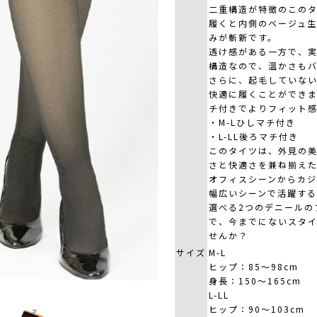
二重構造が特徴のこの
履くと内側のベージュ
みが斬新です。
透け感がある一方で、
構造なので、温かさも
さらに、起毛していな
快適に履くことができ
チ付きでよりフィット
・M-Lひしマチ付き
・L-LL後ろマチ付き
このタイツは、外見の
さと快適さを兼ね揃え
オフィスシーンからカジ
幅広いシーンで活躍す
選べる2つのデニールの
で、今までにないスタ
せんか？
サイズ
M-L
ヒップ：85～98cm
身長：150～165cm
L-LL
ヒップ：90～103cm