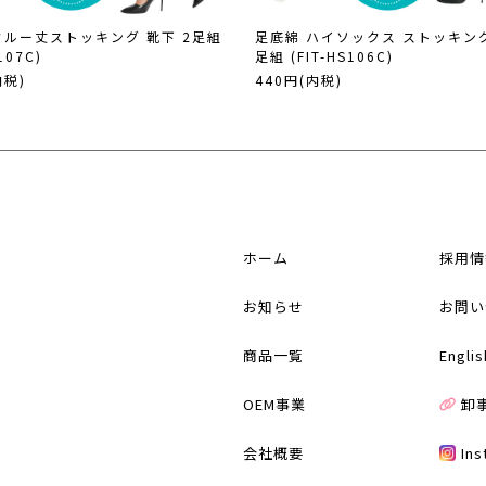
クルー丈ストッキング 靴下 2足組
足底綿 ハイソックス ストッキング
107C)
足組 (FIT-HS106C)
内税)
440円(内税)
ホーム
採用情
お知らせ
お問い
商品一覧
Englis
OEM事業
卸
会社概要
In