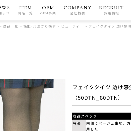
EWS
ITEM
OEM
COMPANY
RECRUIT
知らせ
商品一覧
OEM事業
会社概要
採用情報
>
商品一覧
>
機能･用途から探す
>
ビューティー
>
フェイクタイツ 透け感演出
フェイクタイツ 透け感演
（50DTN_80DTN）
商品スペック
特長
内側にベージュ生地、
用した