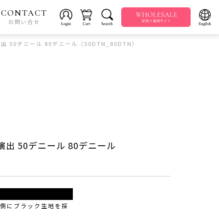
CONTACT
お問い合せ
 50デニール 80デニール（50DTN_80DTN）
出 50デニール 80デニール
外側にブラック生地を採