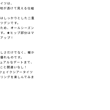
タイツは、
生地が透けて見える仕組
実はしっかりとした二重
バツグンです。
いため、オールシーズン
ます。★ヒップ部分はマ
感アップ！
美しさだけでなく、暖か
た優れものです。
ュアルなデートまで、
ること間違いなし！
フェイクシアータイツ
イリングを楽しんでみま