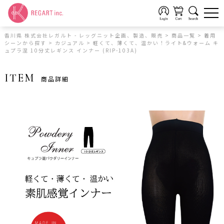
香川県 株式会社レガルト - レッグニット企画、製造、販売
>
商品一覧
>
着用
シーンから探す
>
カジュアル
>
軽くて、薄くて、温かい！ライト&ウォーム キ
ュプラ混 10分丈レギンス インナー (RIP-103A)
ITEM
商品詳細