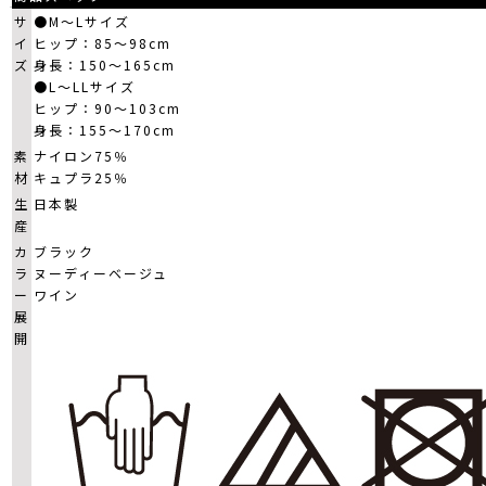
サ
●M～Lサイズ
イ
ヒップ：85～98cm
ズ
身長：150～165cm
●L～LLサイズ
ヒップ：90～103cm
身長：155～170cm
素
ナイロン75％
材
キュプラ25％
生
日本製
産
カ
ブラック
ラ
ヌーディーベージュ
ー
ワイン
展
開