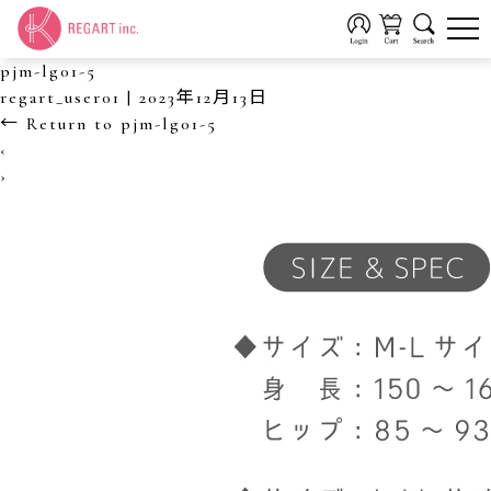
pjm-lg01-5
regart_user01
|
2023年12月13日
←
Return to pjm-lg01-5
‹
›