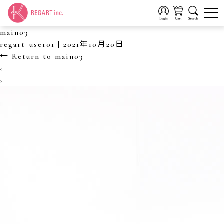
main03
regart_user01
|
2021年10月20日
←
Return to main03
‹
›