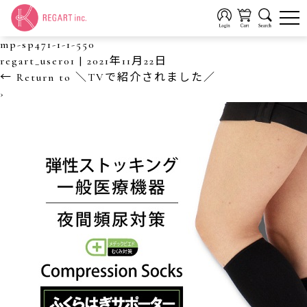
mp-sp471-1-1-550
regart_user01
|
2021年11月22日
←
Return to ＼TVで紹介されました／
›