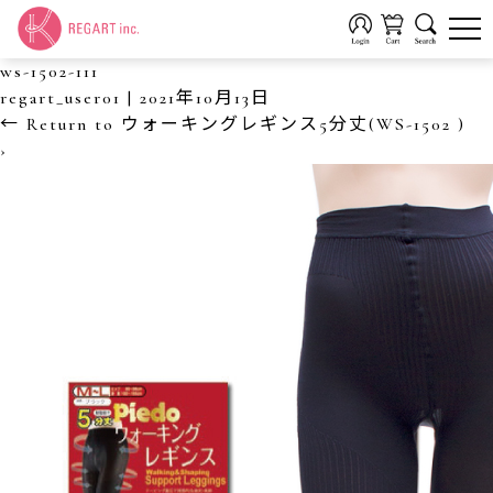
ws-1502-111
regart_user01
|
2021年10月13日
←
Return to ウォーキングレギンス5分丈(WS-1502 )
›