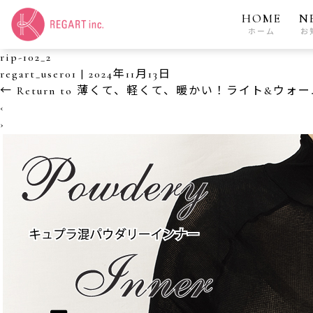
HOME
N
ホーム
お
rip-102_2
regart_user01
|
2024年11月13日
←
Return to 薄くて、軽くて、暖かい！ライト&ウォーム
‹
›