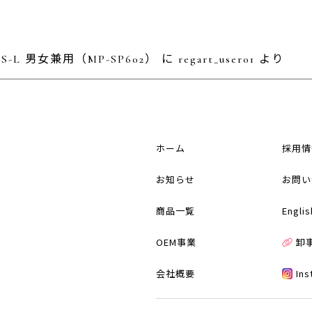
L 男女兼用（MP-SP602）
に
regart_user01
より
ホーム
採用情
お知らせ
お問い
商品一覧
Englis
OEM事業
卸
会社概要
In