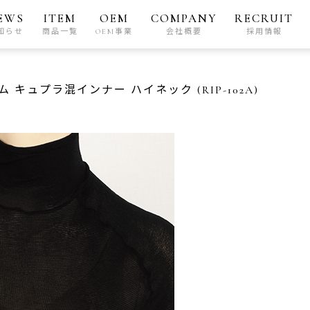
EWS
ITEM
OEM
COMPANY
RECRUIT
知らせ
商品一覧
OEM事業
会社概要
採用情報
 キュプラ混インナー ハイネック (RIP-102A)