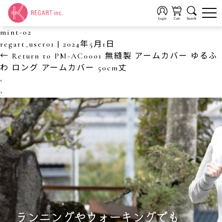
mint-02
regart_user01
|
2024年5月1日
←
Return to PM-AC0001 無縫製 アームカバー ゆるふ
わ ロング アームカバー 50cm丈
‹
›