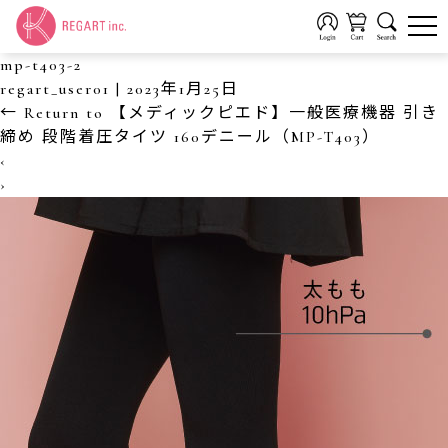
mp-t403-2
regart_user01
|
2023年1月25日
←
Return to 【メディックピエド】一般医療機器 引き
締め 段階着圧タイツ 160デニール（MP-T403）
‹
›