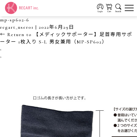
mp-sp602-6
regart_user01
|
2022年6月29日
←
Return to 【メディックサポーター】足首専用サポ
ーター 1枚入り S-L 男女兼用（MP-SP602）
‹
›