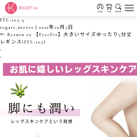
FFL-105-5
regart_user01
|
2021年10月5日
←
Return to 【FreeFit】大きいサイズゆったり5分丈
レギンス(FFL-105)
‹
›