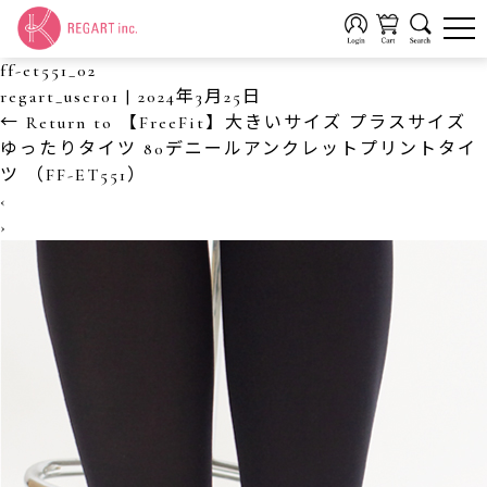
ff-et551_02
regart_user01
|
2024年3月25日
←
Return to 【FreeFit】大きいサイズ プラスサイズ
ゆったりタイツ 80デニールアンクレットプリントタイ
ツ （FF-ET551）
‹
›