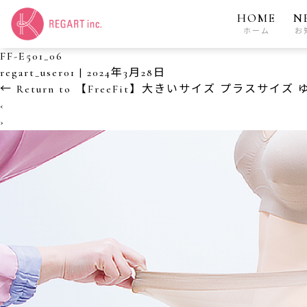
HOME
N
ホーム
お
FF-E501_06
regart_user01
|
2024年3月28日
←
Return to 【FreeFit】大きいサイズ プラス
‹
›