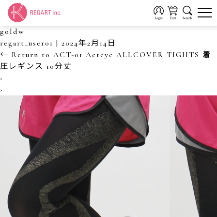
goldw
regart_user01
|
2024年2月14日
←
Return to ACT-01 Actcyc ALLCOVER TIGHTS 着
圧レギンス 10分丈
‹
›