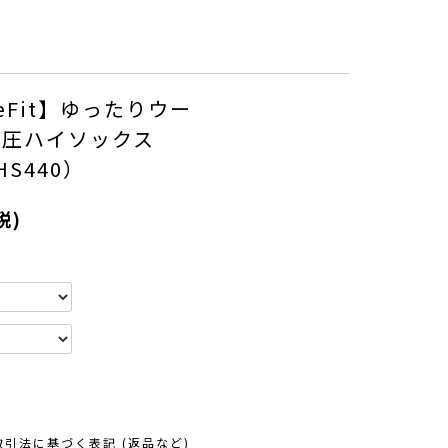
eeFit】ゆったりウー
着圧ハイソックス
HS440）
税)
取引法に基づく表記 (返品など)