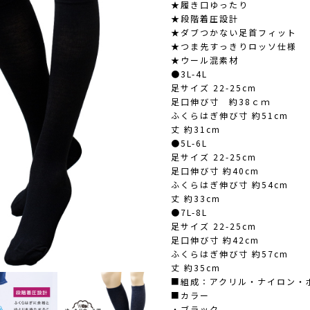
★履き口ゆったり
★段階着圧設計
★ダブつかない足首フィット
★つま先すっきりロッソ仕様
★ウール混素材
●3L-4L
足サイズ 22-25cm
足口伸び寸 約38ｃｍ
ふくらはぎ伸び寸 約51cm
丈 約31cm
●5L-6L
足サイズ 22-25cm
足口伸び寸 約40cm
ふくらはぎ伸び寸 約54cm
丈 約33cm
●7L-8L
足サイズ 22-25cm
足口伸び寸 約42cm
ふくらはぎ伸び寸 約57cm
丈 約35cm
■組成：アクリル・ナイロン・
■カラー
・ブラック