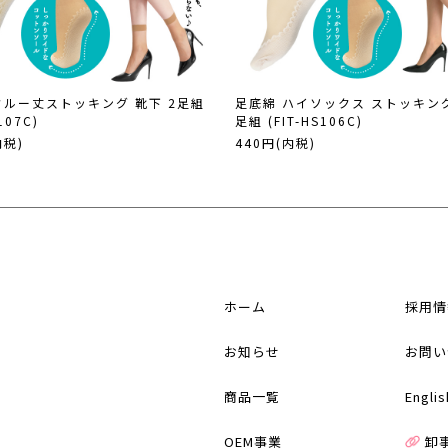
クルー丈ストッキング 靴下 2足組
足底綿 ハイソックス ストッキング
107C)
足組 (FIT-HS106C)
内税)
440円(内税)
ホーム
採用情
お知らせ
お問い
商品一覧
Englis
OEM事業
卸