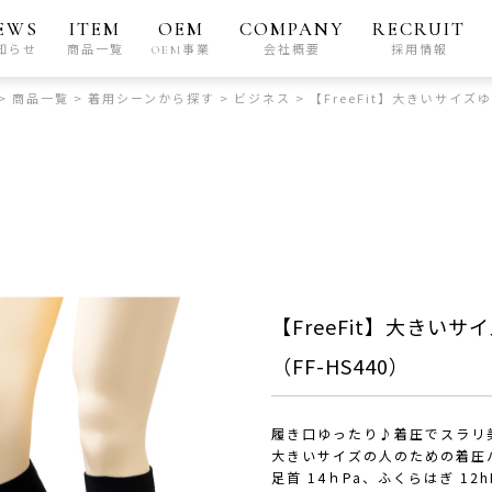
EWS
ITEM
OEM
COMPANY
RECRUIT
知らせ
商品一覧
OEM事業
会社概要
採用情報
>
商品一覧
>
着用シーンから探す
>
ビジネス
>
【FreeFit】大きいサイズ
【FreeFit】大き
（FF-HS440）
履き口ゆったり♪着圧でスラリ
大きいサイズの人のための着圧
足首 14ｈPa、ふくらはぎ 12h