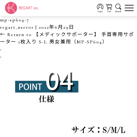
mp-sp604-7
regart_user01
|
2022年6月29日
←
Return to 【メディックサポーター】 手首専用サポ
ーター 1枚入り S-L 男女兼用（MP-SP604）
‹
›