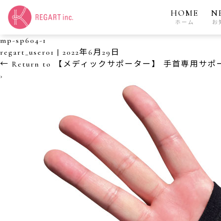
HOME
N
ホーム
お
mp-sp604-1
regart_user01
|
2022年6月29日
←
Return to 【メディックサポーター】 手首専用サポータ
›