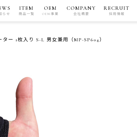
EWS
ITEM
OEM
COMPANY
RECRUIT
知らせ
商品一覧
OEM事業
会社概要
採用情報
ー 1枚入り S-L 男女兼用（MP-SP604）