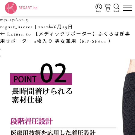
mp-sp601-5
regart_user01
|
2022年6月29日
←
Return to 【メディックサポーター】ふくらはぎ専
用サポーター 2枚入り 男女兼用（MP-SP601 ）
‹
›