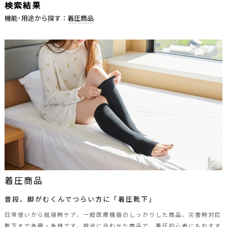
ラフィナン
検索結果
アクトサイク
機能･用途から探す：
着圧商品
Petit mignon-プチミニョン-
オリーブピエド
美魅良品
LEGOO
Free Fit
着圧カルテ
Medic Piedo
WALKING LEGGINGS
Elizabeth
極美骨盤
ウォームパイルシリーズ
さざなみSHAPER
着圧商品
Daily Piedo
普段、脚がむくんでつらい方に「着圧靴下」
機能･用途から探す
日常使いから就寝時ケア、一般医療機器のしっかりした商品、災害時対応
全ての機能･用途
靴下まで多種・多様です。用途に合わせた商品で、着圧初心者にもおすす