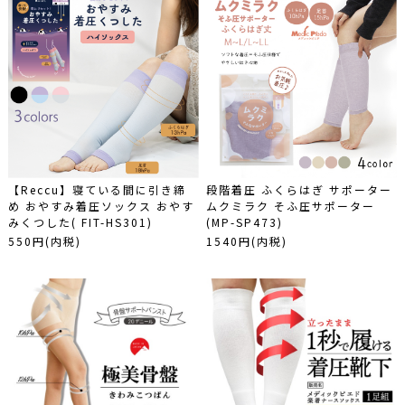
健康･美容
商品カテゴリーから探す
全ての商品カテゴリー
手袋
ファッション小物
ストッキング
イチ押しストッキングはこちら！
【Reccu】寝ている間に引き締
段階着圧 ふくらはぎ サポーター
ソックス･靴下
め おやすみ着圧ソックス おやす
ムクミラク そふ圧サポーター
タイツ
みくつした( FIT-HS301)
(MP-SP473)
550円(内税)
1540円(内税)
1200デニールタイツ
レギンス
アームカバー
UV紫外線対策ならアームカバー
サポーター
レッグカバー
インナー