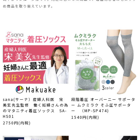
夏のイチ推しアイテム
め商品を取り揃えています。
まとめ買いはこちら
着圧商品
一般医療機器
大きいサイズ
大きいサイズからイチ押しアイテムはこちら
ビューティー
デイリー商品
プチプライス
おやすみ
モーション
sana(サーナ）産婦人科医 宋
段階着圧 オーバーニー サポータ
着用シーンから探す
美玄先生監修 働く妊婦さんの為
ー ムクミラク そふ圧サポータ
のマタニティ着圧ソックス SA-
ー （MP-SP474)
全ての着用シーン
HS01
1540円(内税)
ビジネス
2750円(内税)
カジュアル
おうち時間