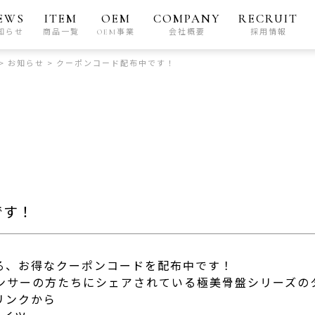
EWS
ITEM
OEM
COMPANY
RECRUIT
知らせ
商品一覧
OEM事業
会社概要
採用情報
>
お知らせ
>
クーポンコード配布中です！
です！
る、お得なクーポンコードを配布中です！
エンサーの方たちにシェアされている極美骨盤シリーズの
リンクから