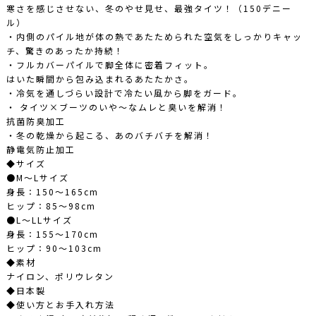
寒さを感じさせない、冬のやせ見せ、最強タイツ！（150デニー
ル）
・内側のパイル地が体の熱であたためられた空気をしっかりキャッ
チ、驚きのあったか持続！
・フルカバーパイルで脚全体に密着フィット。
はいた瞬間から包み込まれるあたたかさ。
・冷気を通しづらい設計で冷たい風から脚をガード。
・ タイツ×ブーツのいや〜なムレと臭いを解消！
抗菌防臭加工
・冬の乾燥から起こる、あのバチバチを解消！
静電気防止加工
◆サイズ
●M〜Lサイズ
身長：150〜165cm
ヒップ：85〜98cm
●L〜LLサイズ
身長：155〜170cm
ヒップ：90〜103cm
◆素材
ナイロン、ポリウレタン
◆日本製
◆使い方とお手入れ方法