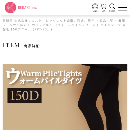
香川県 株式会社レガルト - レッグニット企画、製造、販売
>
商品一覧
>
着用
シーンから探す
>
カジュアル
>
【ウォームパイルシリーズ 】パイルタイツ 裏
起毛 150デニール (PPT-701 )
ITEM
商品詳細