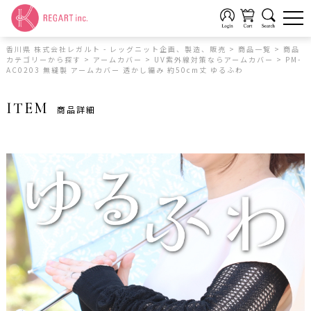
香川県 株式会社レガルト - レッグニット企画、製造、販売
>
商品一覧
>
商品
カテゴリーから探す
>
アームカバー
>
UV紫外線対策ならアームカバー
>
PM-
AC0203 無縫製 アームカバー 透かし編み 約50cm丈 ゆるふわ
ITEM
商品詳細