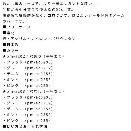
透かし編みベースで、より一層エレガントな装いに！
半袖から七分丈まで使える約50cm丈。
無縫製で縫製跡がなく、ゴロつかず、ほどよいホールド感のアーム
カバーです。
■フリーサイズ
■素材
綿・アクリル・ナイロン・ポリウレタン
■日本製
■カラー
★pm-ac02：穴あり（手甲あり）
・ブラック（pm-ac0290）
・グレー （pm-ac0212）
・デニム （pm-ac0255）
・ミント （pm-ac0253）
・ピンク （pm-ac0254）
★pm-ac03：穴なし（手甲なし）
・ブラック（pm-ac0390）
・グレー （pm-ac0312）
・デニム （pm-ac0355）
・ミント （pm-ac0353）
・ピンク （pm-ac0354）
■使い方とお手入れ方法