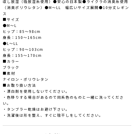
収し放湿（吸放湿糸使用）●安心の日本製●ライクラの消臭糸使用
（消臭ポリウレタン）●M～LL 幅広いサイズ展開●10分丈レギン
ス
■サイズ
●M～L
ヒップ：85～98cm
身長：150～165cm
●L～LL
ヒップ：90～103cm
身長：155～170cm
■カラー
ブラック
■素材
ナイロン・ポリウレタン
■お取り扱い方法
・漂白剤を使用しないでください。
・色移りする場合があるので同系色のものと一緒に洗ってくださ
い。
・タンブラー乾燥はお避け下さい。
・洗濯後は形を整え、すぐに陰干しをしてください。