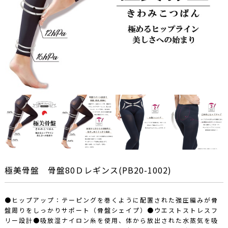
極美骨盤 骨盤80Ｄレギンス(PB20-1002)
●ヒップアップ：テーピングを巻くように配置された強圧編みが骨
盤周りをしっかりサポート（骨盤シェイプ）●ウエストストレスフ
リー設計●吸放湿ナイロン糸を使用、体から放出された水蒸気を吸