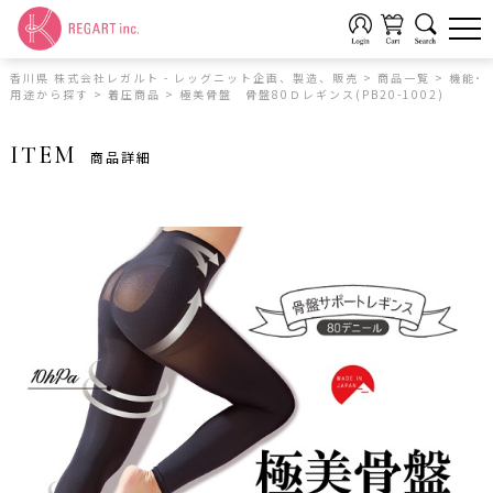
香川県 株式会社レガルト - レッグニット企画、製造、販売
>
商品一覧
>
機能･
用途から探す
>
着圧商品
>
極美骨盤 骨盤80Ｄレギンス(PB20-1002)
ITEM
商品詳細