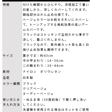
特徴
付けた瞬間からひんやり。涼感加工で暑い
日差しから、涼しくカバーしてくれます。
親指部分はかん止め仕様です。
ベージュカラーはお肌をきれいにカバーし
て、トーンアップする美肌効果の高いアー
ムカバーです。
ブラックはストッキング生地だから薄手で
涼しく、着ぶくれしません。
ブラックなので、紫外線カット率も高く日
焼け止め効果も期待できます。
サイズ
置き寸丈：約43cm
手の甲まわり：16~30cm
二の腕まわり：20~44cm
素材
ナイロン ポリウレタン
生産
日本製
カラー展開
ブラック
クリアベージュ
ヌーディーベージュ
使い方とお
・ぬるま湯（30度前後）で軽く押し洗い
手入れ方法
してください。
洗濯機を使用される場合はネットをご使用