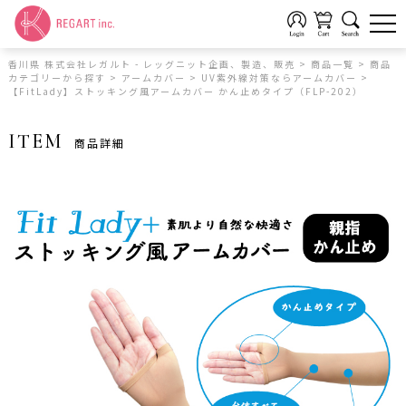
香川県 株式会社レガルト - レッグニット企画、製造、販売
>
商品一覧
>
商品
カテゴリーから探す
>
アームカバー
>
UV紫外線対策ならアームカバー
>
【FitLady】ストッキング風アームカバー かん止めタイプ（FLP-202）
ITEM
商品詳細