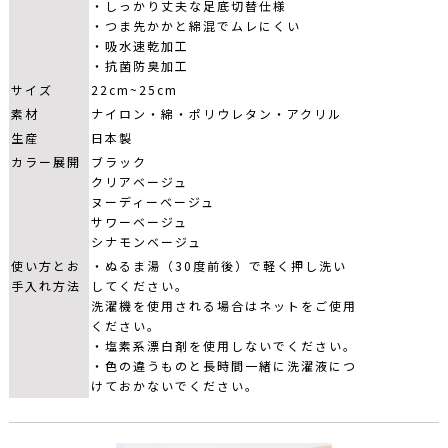
・しっかり丈夫な足底切替仕様
・つま先かかと綿混でムレにくい
・吸水速乾加工
・抗菌防臭加工
サイズ
22cm~25cm
素材
ナイロン・綿・ポリウレタン・アクリル
生産
日本製
カラー展開
ブラック
クリアベージュ
ヌーディーベージュ
サワーベージュ
シナモンベージュ
使い方とお
・ぬるま湯（30度前後）で軽く押し洗い
手入れ方法
してください。
洗濯機を使用される場合はネットをご使用
ください。
・塩素系漂白剤を使用しないでください。
・色の違うものと長時間一緒に洗濯液につ
けておかないでください。