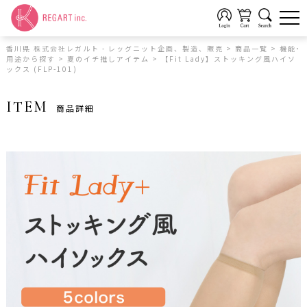
香川県 株式会社レガルト - レッグニット企画、製造、販売
>
商品一覧
>
機能･
用途から探す
>
夏のイチ推しアイテム
>
【Fit Lady】ストッキング風ハイソ
ックス (FLP-101)
ITEM
商品詳細