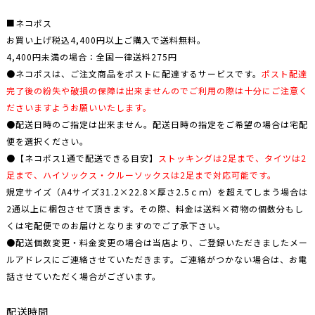
■ネコポス
お買い上げ税込4,400円以上ご購入で送料無料。
4,400円未満の場合：全国一律送料275円
●ネコポスは、ご注文商品をポストに配達するサービスです。
ポスト配達
完了後の紛失や破損の保障は出来ませんのでご利用の際は十分にご注意く
ださいますようお願いいたします。
●配送日時のご指定は出来ません。配送日時の指定をご希望の場合は宅配
便を選択ください。
●【ネコポス1通で配送できる目安】
ストッキングは2足まで、タイツは2
足まで、ハイソックス・クルーソックスは2足まで対応可能です。
規定サイズ（A4サイズ31.2×22.8×厚さ2.5ｃｍ）を超えてしまう場合は
2通以上に梱包させて頂きます。その際、料金は送料×荷物の個数分もし
くは宅配便でのお届けとなりますのでご了承下さい。
●
配送個数変更・料金変更の場合は当店より、ご登録いただきましたメー
ルアドレスにご連絡させていただきます。ご連絡がつかない場合は、お電
話させていただく場合がございます。
配送時間