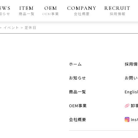
EWS
ITEM
OEM
COMPANY
RECRUIT
知らせ
商品一覧
OEM事業
会社概要
採用情報
>
イベント
>
定休日
ホーム
採用情
お知らせ
お問い
商品一覧
Englis
OEM事業
卸
会社概要
In