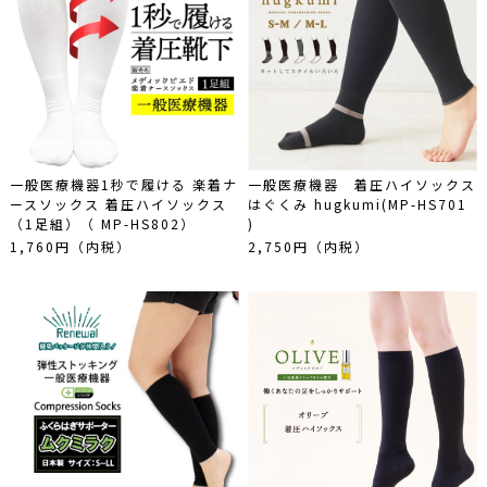
健康･美容
商品カテゴリーから探す
全ての商品カテゴリー
手袋
ファッション小物
ストッキング
一般医療機器1秒で履ける 楽着ナ
一般医療機器 着圧ハイソックス
ースソックス 着圧ハイソックス
はぐくみ hugkumi(MP-HS701
イチ押しストッキングはこちら！
（1足組）（ MP-HS802）
)
ソックス･靴下
1,760円（内税）
2,750円（内税）
タイツ
1200デニールタイツ
レギンス
アームカバー
UV紫外線対策ならアームカバー
サポーター
レッグカバー
インナー