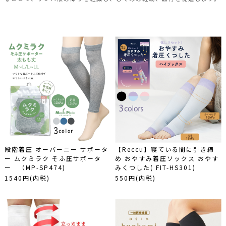
夏のイチ推しアイテム
まとめ買いはこちら
着圧商品
一般医療機器
大きいサイズ
大きいサイズからイチ押しアイテムはこちら
ビューティー
デイリー商品
プチプライス
おやすみ
モーション
段階着圧 オーバーニー サポータ
【Reccu】寝ている間に引き締
ー ムクミラク そふ圧サポータ
め おやすみ着圧ソックス おやす
着用シーンから探す
ー （MP-SP474)
みくつした( FIT-HS301)
1540円(内税)
550円(内税)
全ての着用シーン
ビジネス
カジュアル
おうち時間