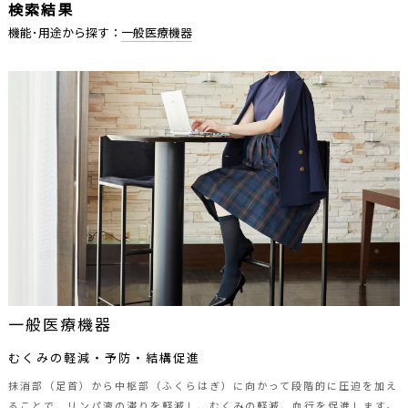
ラフィナン
検索結果
アクトサイク
機能･用途から探す：
一般医療機器
Petit mignon-プチミニョン-
オリーブピエド
美魅良品
LEGOO
Free Fit
着圧カルテ
Medic Piedo
WALKING LEGGINGS
Elizabeth
極美骨盤
ウォームパイルシリーズ
さざなみSHAPER
一般医療機器
Daily Piedo
むくみの軽減・予防・結構促進
機能･用途から探す
抹消部（足首）から中枢部（ふくらはぎ）に向かって段階的に圧迫を加え
全ての機能･用途
ることで、リンパ液の滞りを軽減し、むくみの軽減、血行を促進します。