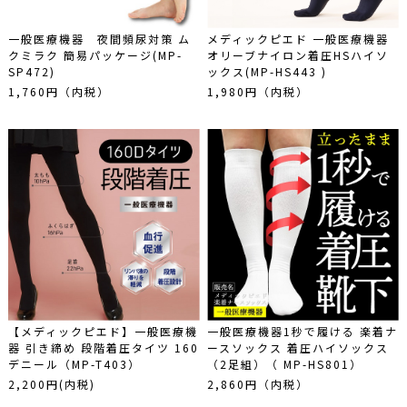
一般医療機器 夜間頻尿対策 ム
メディックピエド 一般医療機器
クミラク 簡易パッケージ(MP-
オリーブナイロン着圧HSハイソ
SP472)
ックス(MP-HS443 )
1,760円（内税）
1,980円（内税）
【メディックピエド】一般医療機
一般医療機器1秒で履ける 楽着ナ
器 引き締め 段階着圧タイツ 160
ースソックス 着圧ハイソックス
デニール（MP-T403）
（2足組）（ MP-HS801）
2,200円(内税)
2,860円（内税）