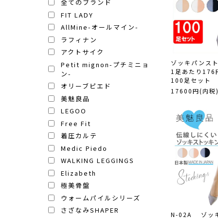
全てのブランド
FIT LADY
AllMine-オールマイン-
ラフィナン
アクトサイク
ゾッキパンス
Petit mignon-プチミニョ
1足あたり17
ン-
100足セット (N
オリーブピエド
17600円(内税
美魅良品
LEGOO
Free Fit
着圧カルテ
Medic Piedo
WALKING LEGGINGS
Elizabeth
極美骨盤
ウォームパイルシリーズ
さざなみSHAPER
N-02A ゾ