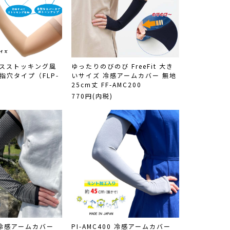
y】スストッキング風
ゆったりのびのび FreeFit 大き
指穴タイプ（FLP-
いサイズ 冷感アームカバー 無地
25cm丈 FF-AMC200
770円(内税)
0 冷感アームカバー
PI-AMC400 冷感アームカバー