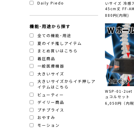
Daily Piedo
いサイズ 冷感
45cm丈 FF-A
880円(内税)
機能･用途から探す
全ての機能･用途
夏のイチ推しアイテム
まとめ買いはこちら
着圧商品
一般医療機器
大きいサイズ
大きいサイズからイチ押しア
イテムはこちら
WSP-01-2s
ビューティー
ュコルセット
デイリー商品
6,050円（内
プチプライス
おやすみ
モーション