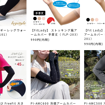
ャギーレッグウォー
【FitLady】 ストッキング風ア
【Fit Lad
101）
ームカバー 手首丈（ FLP-203）
アームカバー 
201）
990円(内税)
990円(内税)
FreeFit 大き
PI-AMC600 冷感アームカバー
PI-AMC50