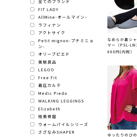
全てのブランド
FIT LADY
AllMine-オールマイン-
ラフィナン
アクトサイク
なめらか裏シ
Petit mignon-プチミニョ
マー（PSL-LW
ン-
660円(内税）
オリーブピエド
美魅良品
LEGOO
Free Fit
着圧カルテ
Medic Piedo
WALKING LEGGINGS
Elizabeth
極美骨盤
ウォームパイルシリーズ
さざなみSHAPER
ゆったりのびのび 